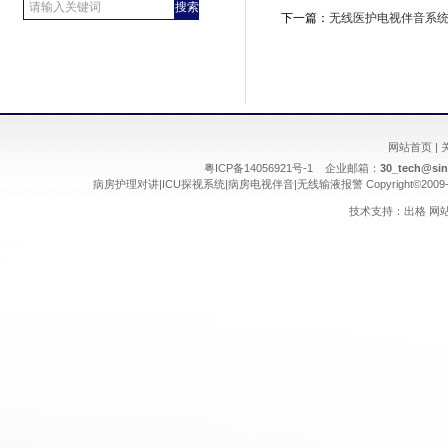
下一篇：
无线医护电视伴音系
网站首页
|
粤ICP备14056921号-1 企业邮箱：
30_tech@si
病房护理对讲
|
ICU探视系统
|
病房电视伴音
|
无线输液报警
Copyright©2009
技术支持：
出格
网站