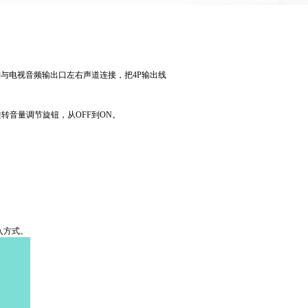
别与电视音频输出口左右声道连接，把
4P
输出线
旋转音量调节旋钮，从
OFF
到
ON
。
入方式。