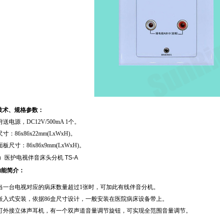
技术、规格参数：
·附送电源，
DC12V/500mA 1
个。
尺寸：
86x86x22mm(LxWxH)
。
·面板尺寸：
86x86x9mm(LxWxH)
。
）医护电视伴音床头分机
TS-A
功能简介：
当一台电视对应的病床数量超过
1
张时，可加此有线伴音分机。
嵌入式安装，依据
86
盒尺寸设计，一般安装在医院病床设备带上。
可外接立体声耳机，有一个双声道音量调节旋钮，可实现全范围音量调节。