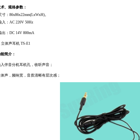
技术、规格参数：
尺寸：
86x86x22mm(LxWxH)
。
输入：
AC 220V 50Hz
输出：
DC 14V 800mA
)
立体声耳机
TS-E1
功能简介：
插入伴音分机耳机孔，收听声音；
立体声，频响宽，音质清晰有层次感；