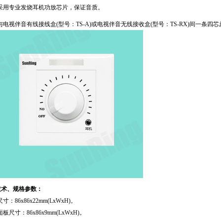
采用专业发烧耳机功放芯片，保证音质。
与电视伴音有线接线盒
(
型号：
TS-A)
或电视伴音无线接收盒
(
型号：
TS-RX)
间一条四芯
技术、规格参数：
尺寸：
86x86x22mm(LxWxH)
。
·面板尺寸：
86x86x9mm(LxWxH)
。