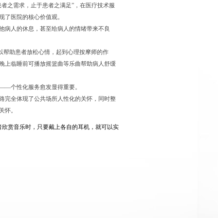
患者之需求，止于患者之满足
”
，在医疗技术服
现了医院的核心价值观。
他病人的休息，甚至给病人的情绪带来不良
以帮助患者放松心情，起到心理按摩师的作
晚上临睡前可播放摇篮曲等乐曲帮助病人舒缓
――
个性化服务愈发显得重要。
路完全体现了公共场所人性化的关怀，同时整
关怀。
者欣赏音乐时，只要戴上各自的耳机，就可以实