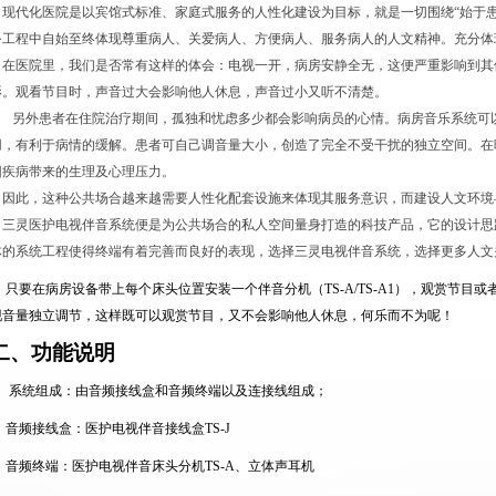
现代化医院是以宾馆式标准、家庭式服务的人性化建设为目标，就是一切围绕
“
始于
务工程中自始至终体现尊重病人、关爱病人、方便病人、服务病人的人文精神。充分体
在医院里，我们是否常有这样的体会：电视一开，病房安静全无，这便严重影响到其
影。观看节目时，声音过大会影响他人休息，声音过小又听不清楚。
另外
患者在住院治疗期间，孤独和忧虑多少都会影响病员的心情。病房音乐系统可
用，有利于病情的缓解。患者可自己调音量大小，创造了完全不受干扰的独立空间。在
因疾病带来的生理及心理压力。
因此，这种公共场合越来越需要人性化配套设施来体现其服务意识，而建设人文环境
三灵
医护电视伴音系统便是为公共场合的私人空间量身打造的科技产品，它的设计思
体的系统工程使得终端有着完善而良好的表现，选择三灵电视伴音系统，选择更多人文
只要在病房设备带上每个床头位置安装一个伴音分机（
TS-A/TS-A1
），观赏节目或
现音量独立调节，这样既可以观赏节目，又不会影响他人休息，何乐而不为呢！
二、功能说明
、系统组成：由音频接线盒和音频终端以及连接线组成；
音频接线盒：医护电视伴音接线盒
TS-J
音频终端：医护电视伴音床头分机
TS-A
、立体声耳机