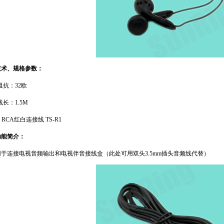
技术、规格参数：
阻抗：
32
欧
线长：
1.5M
) RCA
红白连接线
TS-R1
功能简介：
用于连接电视音频输出和电视伴音接线盒（此处可用双头
3.5mm
插头音频线代替）