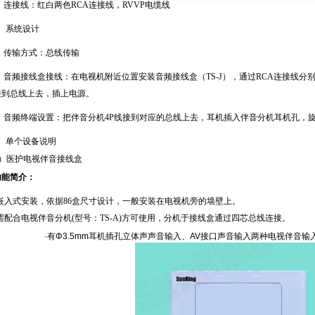
连接线：红白两色
RCA
连接线，
RVVP
电缆线
、系统设计
传输方式：总线传输
音频接线盒接线：在电视机附近位置安装音频接线盒（
TS-J
），通过
RCA
连接线分
接到总线上去，插上电源。
音频终端设置：把伴音分机
4P
线接到对应的总线上去，耳机插入伴音分机耳机孔，
、单个设备说明
）医护电视伴音接线盒
功能简介：
·嵌入式安装，依据
86
盒尺寸设计，一般安装在电视机旁的墙壁上。
·需配合电视伴音分机
(
型号：
TS-A)
方可使用，分机于接线盒通过四芯总线连接。
·有Φ
3.5mm
耳机插孔立体声声音输入、
AV
接口声音输入两种电视伴音输