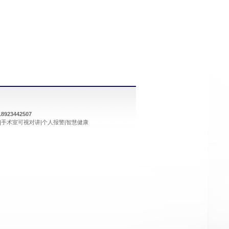
18923442507
|
手术室可视对讲
|
个人报警
|
智慧健康