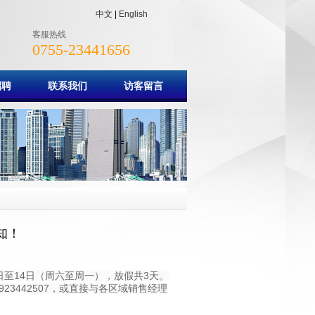
中文
|
English
客服热线
0755-23441656
招聘
联系我们
访客留言
知！
日至14日（周六至周一），放假共3天。
3442507，或直接与
各区域销售经理