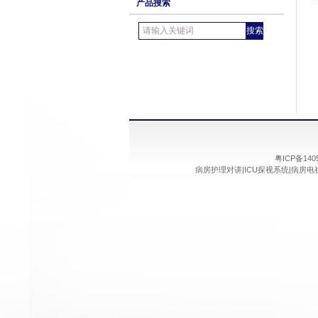
产品搜索
粤ICP备14
病房护理对讲
|
ICU探视系统
|
病房电