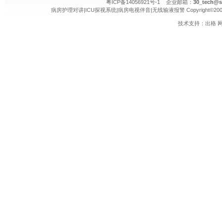
粤ICP备14056921号-1 企业邮箱：
30_tech@s
病房护理对讲
|
ICU探视系统
|
病房电视伴音
|
无线输液报警
Copyright©20
技术支持：
出格
网