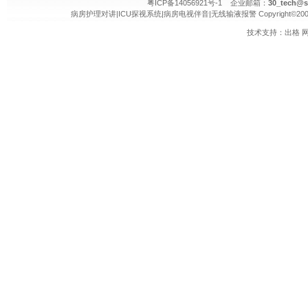
粤ICP备14056921号-1 企业邮箱：
30_tech@s
病房护理对讲
|
ICU探视系统
|
病房电视伴音
|
无线输液报警
Copyright©20
技术支持：
出格
网