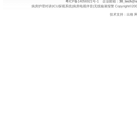
粤ICP备14056921号-1 企业邮箱：
30_tech@s
病房护理对讲
|
ICU探视系统
|
病房电视伴音
|
无线输液报警
Copyright©20
技术支持：
出格
网