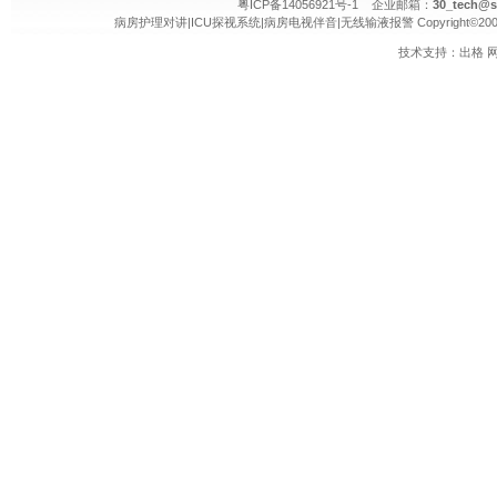
粤ICP备14056921号-1 企业邮箱：
30_tech@s
病房护理对讲
|
ICU探视系统
|
病房电视伴音
|
无线输液报警
Copyright©20
技术支持：
出格
网