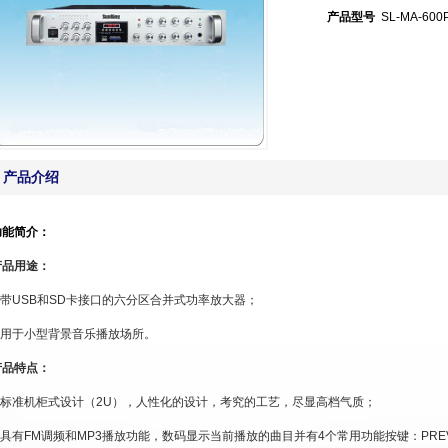
产品型号
SL-MA-600
产品介绍
功能简介：
产品用途：
 带
USB
和
SD
卡接口的六分区合并式功率放大器；
■ 用于小型背景音乐播放场所。
产品特点：
■ 标准机柜式设计（
2U
），人性化的设计，考究的工艺，尽显高档气质；
 具有
FM
调频和
MP3
播放功能，数码显示当前播放的曲目并有
4
个常用功能按键：
PRE