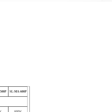
500P
SL-MA-600P
W
600W