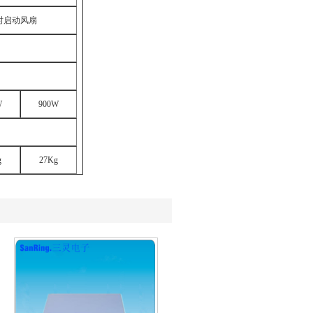
时启动风扇
W
900W
g
27Kg