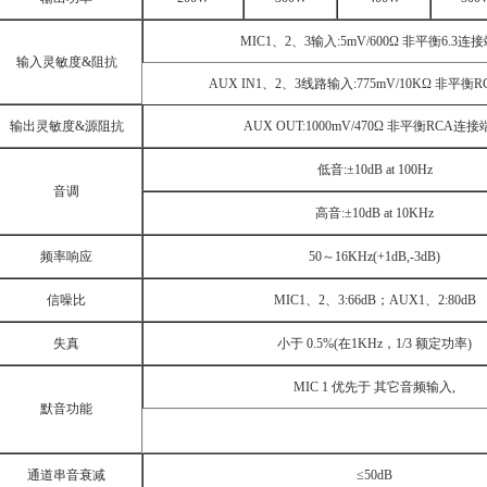
MIC1
、
2
、
3
输入
:5mV/600
Ω 非平衡
6.3
连接
输入灵敏度
&
阻抗
AUX IN1
、
2
、
3
线路输入
:775mV/10K
Ω 非平衡
R
输出灵敏度
&
源阻抗
AUX OUT:1000mV/470
Ω 非平衡
RCA
连接
低音
:
±
10dB at 100Hz
音调
高音
:
±
10dB at 10KHz
频率响应
50
～
16KHz(+1dB,-3dB)
信噪比
MIC1
、
2
、
3:66dB
；
AUX1
、
2:80dB
失真
小于
0.5%(
在
1KHz
，
1/3
额定功率
)
MIC 1
优先于 其它音频输入
,
默音功能
通道串音衰减
≤
50dB