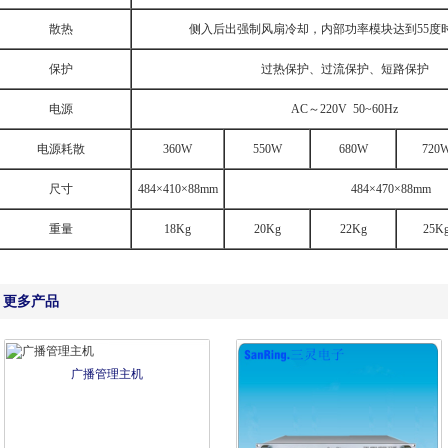
散热
侧入后出强制风扇冷却，内部功率模块达到
55
度
保护
过热保护、过流保护、短路保护
电源
AC
～
220V 50~60Hz
电源耗散
360W
550W
680W
720
尺寸
484
×
410
×
88mm
484
×
470
×
88mm
重量
18Kg
20Kg
22Kg
25K
更多产品
广播管理主机