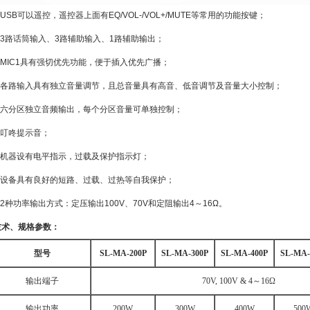
USB
可以遥控，遥控器上面有
EQ/VOL-/VOL+/MUTE
等常用的功能按键；
3
路话筒输入、
3
路辅助输入、
1
路辅助输出；
MIC1
具有强切优先功能，便于插入优先广播；
■ 各路输入具有独立音量调节，且总音量具有高音、低音调节及音量大小控制；
■ 六分区独立音频输出，每个分区音量可单独控制；
■ 叮咚提示音；
■ 机器设有电平指示，过载及保护指示灯；
■ 设备具有良好的短路、过载、过热等自我保护；
2
种功率输出方式：定压输出
100V
、
70V
和定阻输出
4
～
16
Ω。
技术、规格参数：
型号
SL-MA-200P
SL-MA-300P
SL-MA-400P
SL-MA-
输出端子
70V, 100V & 4
～
16
Ω
输出功率
200W
300W
400W
500