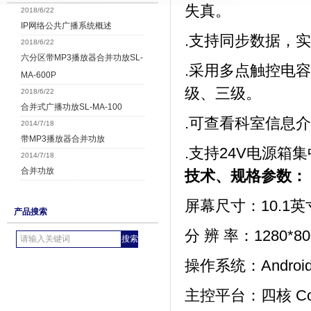
失真。
2018/6/22
IP网络公共广播系统概述
.支持同步数据，
2018/6/22
六分区带MP3播放器合并功放SL-
.采用多点触控电
MA-600P
级、三级。
2018/6/22
合并式广播功放SL-MA-100
.可查看科室信息
2014/7/18
带MP3播放器合并功放
.
支持
24V电源箱
2014/7/18
合并功放
技术、规格参数：
屏幕尺寸：10.1英
产品搜索
分 辨 率：1280*80
操作系统：Android
主控平台：
四核
C