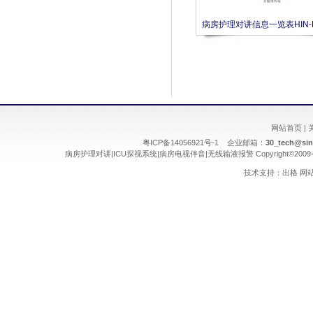
病房护理对讲信息一览表HIN-D
网站首页
|
粤ICP备14056921号-1 企业邮箱：
30_tech@si
病房护理对讲
|
ICU探视系统
|
病房电视伴音
|
无线输液报警
Copyright©2009
技术支持：
出格
网站