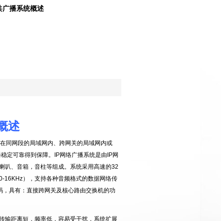
共广播系统概述
概述
可在同网段的局域网内、跨网关的局域网内或
播稳定可靠得到保障。
IP
网络广播系统是由
IP
网
喇叭、音箱，音柱等组成。系统采用高速的
32
0-16KHz
），支持各种音频格式的数据网络传
码，具有：直接跨网关及核心路由交换机的功
传输距离短，频率低，容易受干扰，系统扩展