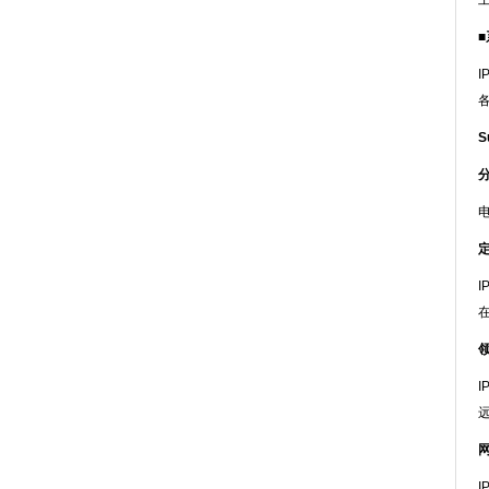
I
S
I
I
I