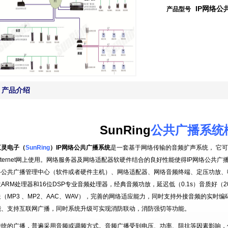
IP网络公
产品型号
产品介绍
SunRing
公共广播系统
三灵电子（
SunRing
）
IP
网络公共广播系统
是一套基于网络传输的音频扩声系统， 它
nternet
网上使用。网络服务器及网络适配器软硬件结合的良好性能使得
IP
网络公共广
络公共广播管理中心（软件或者硬件主机）、网络适配器、网络音频终端、定压功放、
位
ARM
处理器和
16
位
DSP
专业音频处理器，经典音频功放，延迟低（
0.1s
）音质好（
2
送（
MP3
、
MP2
、
AAC
、
WAV
），完善的网络适应能力，同时支持外接音频的实时编
能、支持互联网广播，同时系统升级可实现消防联动，消防强切等功能。
传统的广播，普遍采用音频或调频方式。音频广播受到电压、功率、阻抗等因素影响，