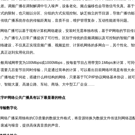
性差。调频广播在调制解调中引入噪声，设备老化、频点偏移也会导致信号失真。基于
方式的限制，也只能以分区、分组的方式实现控制。缺乏独立的节目源，导致广播功能
了传统广播系统存在的传输距离短，音质不佳，维护管理复杂，互动性能差等问题。
P
网络广播可以基于现有计算机网络建设，安装时无需单独布线，基于
IP
网络的节目传
目，为广播引入日常广播提供了可行性。区别于传统的音频调频以及可控制的智能广播
网络建设，不仅真正实现音频广播、视频监控、计算机网络的多网合一，其个性化、智
及真正达到实用化目的。
一般局域网带宽为
100Mbps
或
1000Mbps
，按每套节目占用带宽
0.1Mbps
来计算，可同
不需要几百套节目同时传输，只是通过简单的计算，可以看出目前网络环境是有很大余
你广播地处于何处，搭建什么样结构的网络，只要基于
TCP/IP
协议网络基本协议，就可
学、智能大厦、高速公路、车站、商场、大中型工厂企业……
数字
IP
网络公共广播具有以下最显著的特点
■传输数字化
P
网络广播采用独有的
CD
质量的数据文件格式，将音源转换为数据文件传送到网络适
号衰减与噪音，提供高保真音质的声音。