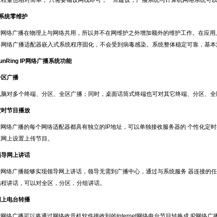
工程量也相对简单， 只需要铺设网线即可，一旦建设，广播系统与计算机网络系统可
■系统零维护
P
网络广播在物理上与网络共用，所以并不在网维护之外增加额外的维护工作。在应用
各网络广播适配器嵌入式系统程序固化，不会受到病毒感染。系统整体稳定可靠，基本
unRing IP
网络广播系统功能
分区广播
电脑对多个终端、分区、全区广播；同时，桌面话筒式终端也可对其它终端、分区、全
定时节目播放
P
网络广播的每个网络适配器都具有独立的
IP
地址，可以单独接收服务器的
个性化定时
在网上设置上传节目。
领导网上讲话
P
网络广播能够实现领导网上讲话，领导无需到广播中心，通过与系统服务
器连接的任
远程讲话，可以对全区，分区，分组讲话。
网上电台转播
P
网络广播可以将通过网络收音机软件接收到的
Internet
网络电台节目转换成
IP
网络广