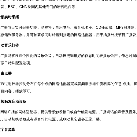
之音、
BBC
、
CNN
及国内其他专门的语言电台等。
音频实时采播
P
广播节目实时采播功能，能够将：自用电台、录音机卡座、
CD
播放器、
MP3
播放器
流存储到服务器，并可按要求同时转播到指定的网络适配器，用于插播外接节目广播及
自动音乐打铃
P
广播能够设置个性化的音乐铃音，自动按照编排好的作息时间表播放铃声，作息时间
节假日特殊配置选项。
自由点播
可通过遥控器控制分布在每个点的网络适配器完成音频服务器中资料库的任意 点播。
节目内容，播放即可。
音频触发启动设备
P
网络广播的网络适配器，提供音频触发接口或自带触发电源。广播讲话的声音及音乐
无，自动切换功放或有源音箱的电源，或联动其它设备正常广播。
数字音源库