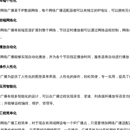
■终端个性化
P
网络广播基于
IP
数据网络，每个网络广播适配器都可以有独立的
IP
地址，可以拥有完
■前端网络化
P
网络广播将前端音源扩展到整个网络，节目定时播放都可以通过网络远程控制，网络
限。
■播放自动化
P
网络广播能够实现自动化播放，并为各个节目指定播放时间，服务器将自动进行播放
■操作人性化
P
广播为提供了人性化的图形菜单界面、人性化的操作，轻松简便，专一实用，提高了
■应用智能化
P
广播有很多智能化的设计，可以在广播过程实现录音、变速、列表循环播放等语音功
放；并能够远程编排、维护、管理等。
■工程简单化
P
网络广播工程简单，对于现在有局域网设每一个
IP
广播点，只需要增加网络广播适配